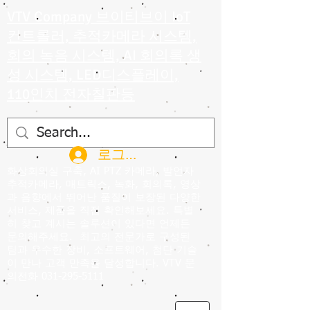
VTV Company 브이티브이 IoT
컨트롤러, 추적카메라 시스템,
회의 녹음 시스템, AI 회의록 생
성 시스템, LED디스플레이,
110인치 전자칠판등
로그인
화상회의실 구축, AI PTZ 카메라, 발언자
추적카메라, 매트릭스, 녹화, 회의록, 영상
과 음향에서 뛰어난 품질이 보장된 다양한
서비스, 제품을 직접 확인해보세요. 특별
히 찾고 계시는 솔루션이 있다면 언제든
문의해주세요.
최고의 전문가로 구성된
팀과 우수한 장비, 소프트웨어, 첨단 기술
이 만나 고객 만족을 달성합니다. VTV 문
의전화
031-295-5111