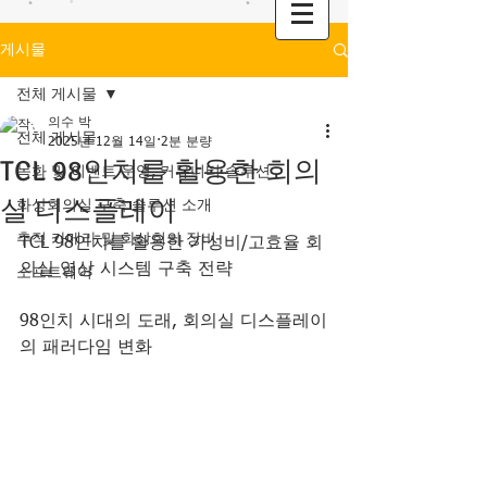
게시물
전체 게시물
의수 박
전체 게시물
2025년 12월 14일
2분 분량
TCL 98인치를 활용한 회의
녹화 및 이벤트 운영, 커뮤니티 솔루션
실 디스플레이
화상회의실 구축 솔루션 소개
추적 카메라 및 화상회의 장비
TCL 98인치를 활용한 가성비/고효율 회
의실 영상 시스템 구축 전략
소프트웨어
98인치 시대의 도래, 회의실 디스플레이
의 패러다임 변화