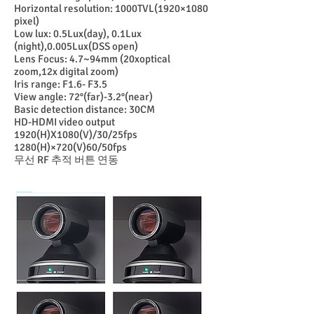
Horizontal resolution: 1000TVL(1920×1080
pixel)
Low lux: 0.5Lux(day), 0.1Lux
(night),0.005Lux(DSS open)
Lens Focus: 4.7~94mm (20xoptical
zoom,12x digital zoom)
Iris range: F1.6- F3.5
View angle: 72°(far)-3.2°(near)
Basic detection distance: 30CM
HD-HDMI video output
1920(H)X1080(V)/30/25fps
1280(H)×720(V)60/50fps
​무선 RF 추적 버튼 연동