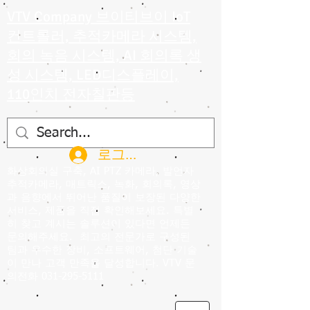
VTV Company 브이티브이 IoT
컨트롤러, 추적카메라 시스템,
회의 녹음 시스템, AI 회의록 생
성 시스템, LED디스플레이,
110인치 전자칠판등
로그인
화상회의실 구축, AI PTZ 카메라, 발언자
추적카메라, 매트릭스, 녹화, 회의록, 영상
과 음향에서 뛰어난 품질이 보장된 다양한
서비스, 제품을 직접 확인해보세요. 특별
히 찾고 계시는 솔루션이 있다면 언제든
문의해주세요.
최고의 전문가로 구성된
팀과 우수한 장비, 소프트웨어, 첨단 기술
이 만나 고객 만족을 달성합니다. VTV 문
의전화
031-295-5111