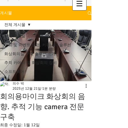
게시물
전체 게시물
전체 게시물
녹화 및 이벤트 운영, 커뮤니티 솔루션
화상회의실 구축 솔루션 소개
추적 카메라 및 화상회의 장비
소프트웨어
의수 박
2025년 12월 21일
1분 분량
회의용마이크 화상회의 음
향. 추적 기능 camera 전문
구축
최종 수정일:
1월 12일