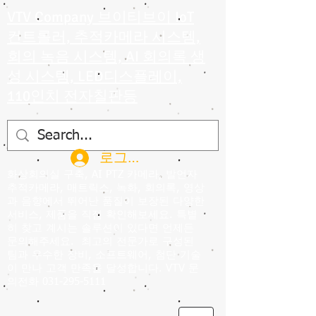
VTV Company 브이티브이 IoT
컨트롤러, 추적카메라 시스템,
회의 녹음 시스템, AI 회의록 생
성 시스템, LED디스플레이,
110인치 전자칠판등
로그인
화상회의실 구축, AI PTZ 카메라, 발언자
추적카메라, 매트릭스, 녹화, 회의록, 영상
과 음향에서 뛰어난 품질이 보장된 다양한
서비스, 제품을 직접 확인해보세요. 특별
히 찾고 계시는 솔루션이 있다면 언제든
문의해주세요.
최고의 전문가로 구성된
팀과 우수한 장비, 소프트웨어, 첨단 기술
이 만나 고객 만족을 달성합니다. VTV 문
의전화
031-295-5111