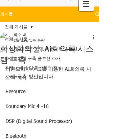
게시물
전체 게시물
의수 박
전체 게시물
1월 21일
1분 분량
화상회의실. Ai회의록 시스
녹화 및 이벤트 운영, 커뮤니티 솔루션
템 구축
화상회의실 구축 솔루션 소개
추적 카메라 및 화상회의 장비
바운드리 마이크를 이용한 AI회의록 시
스템 구축 방안입니다.
소프트웨어
Resource
Boundary Mic 4~16
DSP (Digital Sound Processor)
Bluetooth