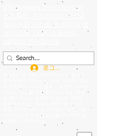
VTV Company 브이티브이 IoT
컨트롤러, 추적카메라 시스템,
회의 녹음 시스템, AI 회의록 생
성 시스템, LED디스플레이,
110인치 전자칠판등
로그인
화상회의실 구축, AI PTZ 카메라, 발언자
추적카메라, 매트릭스, 녹화, 회의록, 영상
과 음향에서 뛰어난 품질이 보장된 다양한
서비스, 제품을 직접 확인해보세요. 특별
히 찾고 계시는 솔루션이 있다면 언제든
문의해주세요.
최고의 전문가로 구성된
팀과 우수한 장비, 소프트웨어, 첨단 기술
이 만나 고객 만족을 달성합니다. VTV 문
의전화
031-295-5111