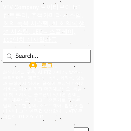
VTV Company 브이티브이 IoT
컨트롤러, 추적카메라 시스템,
회의 녹음 시스템, AI 회의록 생
성 시스템, LED디스플레이,
110인치 전자칠판등
로그인
화상회의실 구축, AI PTZ 카메라, 발언자
추적카메라, 매트릭스, 녹화, 회의록, 영상
과 음향에서 뛰어난 품질이 보장된 다양한
서비스, 제품을 직접 확인해보세요. 특별
히 찾고 계시는 솔루션이 있다면 언제든
문의해주세요.
최고의 전문가로 구성된
팀과 우수한 장비, 소프트웨어, 첨단 기술
이 만나 고객 만족을 달성합니다. VTV 문
의전화
031-295-5111