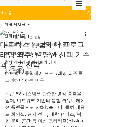
게시물
전체 게시물
의수 박
전체 게시물
1월 10일
1분 분량
매트릭스 통합제어 프로그
녹화 및 이벤트 운영, 커뮤니티 솔루션
래밍 외주: 현명한 선택 기준
화상회의실 구축 솔루션 소개
추적 카메라 및 화상회의 장비
과 성공 전략
소프트웨어
매트릭스 통합제어 프로그래밍 외주'를 
고려해야 하는 이유
최근 AV 시스템은 단순한 영상 송출을 
넘어, 네트워크 기반의 통합 커뮤니케이
션 플랫폼으로 진화했습니다. 특히 대규
모 회의실, 관제 센터, 대학 캠퍼스, 복
합 문화 공간 등 미션 크리티컬(Mission 