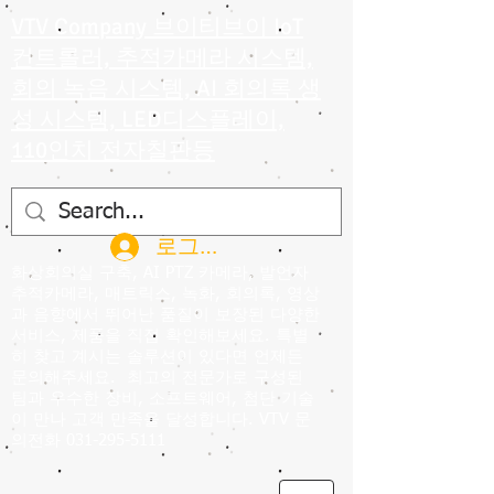
VTV Company 브이티브이 IoT
컨트롤러, 추적카메라 시스템,
회의 녹음 시스템, AI 회의록 생
성 시스템, LED디스플레이,
110인치 전자칠판등
로그인
화상회의실 구축, AI PTZ 카메라, 발언자
추적카메라, 매트릭스, 녹화, 회의록, 영상
과 음향에서 뛰어난 품질이 보장된 다양한
서비스, 제품을 직접 확인해보세요. 특별
히 찾고 계시는 솔루션이 있다면 언제든
문의해주세요.
최고의 전문가로 구성된
팀과 우수한 장비, 소프트웨어, 첨단 기술
이 만나 고객 만족을 달성합니다. VTV 문
의전화
031-295-5111