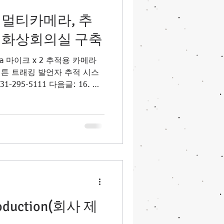
럼 자동화되는지, 그 전문적
 멀티카메라, 추
 1. 오디오의 기반: 구즈넥
언자추적 카메라가 제 역할을
 화상회의실 구축
뢰할
a 마이크 x 2 추적용 카메라
튼 트래킹 발언자 추적 시스
95-5111 다음글: 16. 빔
 이용 화상회의실 구축
troduction(회사 제