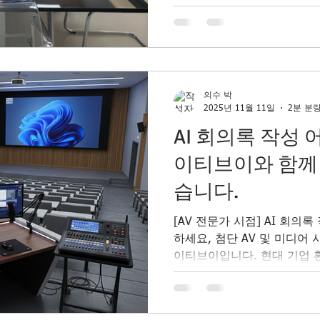
https://drive.google.com/f
m7CvTt3Pl9OJh/view?us
발하여 무상 배포합니다. 통
축 문의 브이티브이 다음글 https
시스템-rec-b
의수 박
2025년 11월 11일
2분 분
AI 회의록 작성 
이티브이와 함께
습니다.
[AV 전문가 시점] AI 회의
하세요, 첨단 AV 및 미디어
이티브이입니다. 현대 기업
교환하고 의사결정을 내리는
회의가 끝난 후, 많은 직장
이 있습니다. 바로 회의록 