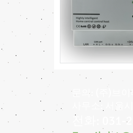
문의: (주)브
​사무소: 서울시 
전화: 031-2