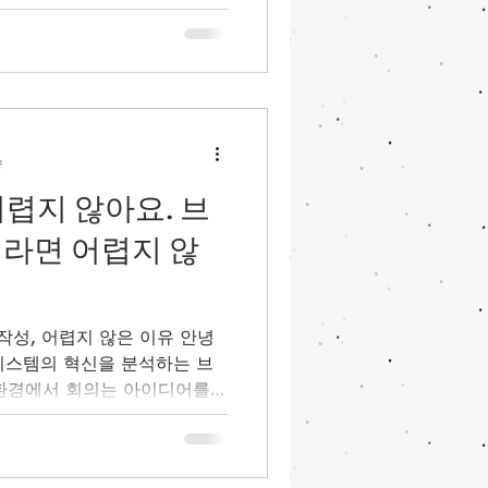
ile/d/1MchaVFOfB6YcwhfyImm
p=drive_link 브이티브이에서 개
합제어 시스템, 화상회의실 구
://www.vtv.kr/post/녹화
량
어렵지 않아요. 브
 라면 어렵지 않
록 작성, 어렵지 않은 이유 안녕
 시스템의 혁신을 분석하는 브
 환경에서 회의는 아이디어를
 핵심적인 과정입니다. 하지만
인들이 공통적으로 느끼는 고통
작성입니다. 발언의 흐름을 놓치