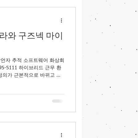
기록을 남기는 일은 집중력과
현상이었죠. 최근 클로버AI등
으로 발전하면서, 이 고질적인
으로 떠올랐습니다. "AI 회의
말이 더 이상 허언이 아닌 시
라와 구즈넥 마이
전문가로서 냉정하게 말씀드리
만 도입한다고 해서 모든 문제
의 성능을 100% 끌어내기 위
발언자 추적 소프트웨어 화상회
입력 시스템(AV 인프라)'이
95-5111 하이브리드 근무 환
 정의가 근본적으로 바뀌고 있
를 듣고 영상을 보는 것을 넘
화하는 ‘자동화된 미디어 경
. 오늘 다룰 주제는 현대 회
 단계 끌어올리는 핵심 기술,
 Tracking Camera)’와 ‘구
Microphone System)’의 완
두 장비를 나란히 놓는 것이 아
되어 마치 보이지 않는 오퍼레