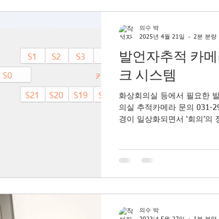
지 않으면서 동시에 정확한 
시간 모두를 앗아가는 병목 
AI 음성 인식 기술이 비약적
의수 박
2025년 4월 21일
2분 분량
문제를 해결해 줄 핵심 솔루션
록 작성 어렵지 않아요"라는 
발언자추적 카메
대가 된 것입니다. 하지만 
크 시스템
자면, 단순히 AI 소프트웨어
가 해결되지는 않습니다. AI
화상회의실 등에서 필요한 
해서는 그 기반이 되는 '음성 
의실 추적카메라 문의 031-2
경이 일상화되면서 ‘회의’의
습니다. 더 이상 단순히 소리
어, 현장감과 몰입도를 극대
험’이 핵심 가치가 되었습니다
의실의 효율성과 전문성을 한
바로 ‘발언자추적 카메라(Speaker
즈넥 마이크 시스템(Gooseneck 
벽한 시너지입니다. 단순히 
의수 박
닙니다. 이들이 어떻게 연동