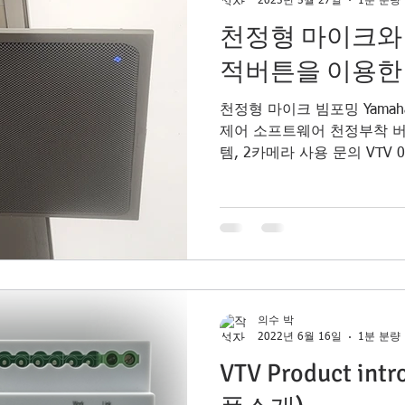
2023년 5월 27일
1분 분량
이터가 회의를 진행하는 것처
천정형 마이크와
인 로직을 파헤쳐 보겠습니다.
마이크 시스템의 중요성 발
적버튼을 이용한
하기 위해서는 정확하고 신
천정형 마이크 빔포밍 Yamah
제어 소프트웨어 천정부착 버
템, 2카메라 사용 문의 VTV 031-2
프로젝터 / LED 디스플레이
의수 박
2022년 6월 16일
1분 분량
VTV Product in