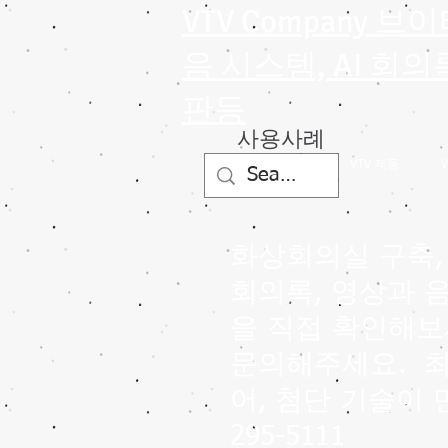
VTV Company 
음 시스템, AI 회
판등
사용사례
VTV 제품
화상회의실 구축, 
회의록, 영상과 
을 직접 확인해보
문의해주세요.
최
어, 첨단 기술이 
295-5111